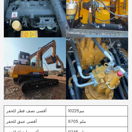
10225مم
أقصى نصف قطر للحفر
6705 ملم
أقصى عمق للحفر
9745 ملم
أقصى ارتفاع للحفر