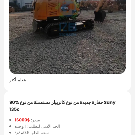
يتعلم أكثر
90% حفارة جديدة من نوع كاتربيلر مستعملة من نوع Sany
135c
سعر:
$16000
الحد الأدنى للطلب: 1 وحدة
سعة الدلو: 0.6م³م³