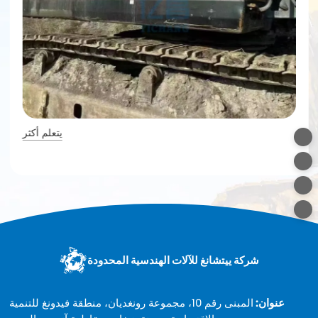
يتعلم أكثر
شركة ييتشانغ للآلات الهندسية المحدودة
عنوان:
المبنى رقم 10، مجموعة رونغديان، منطقة فيدونغ للتنمية