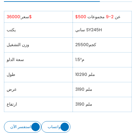
عن
2-9
مجموعات
$500
36000$
سعر:
ساني SY245H
يكتب
25500كجم
وزن التشغيل
1.5م³
سعة الدلو
10290 ملم
طول
3190 ملم
عرض
3190 ملم
ارتفاع
واتساب
استفسر الآن