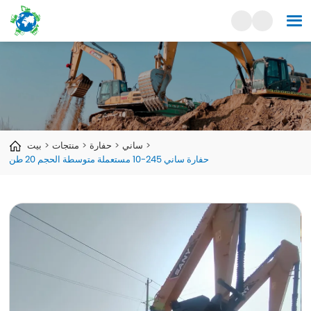
ساني
حفارة
منتجات
بيت
حفارة ساني 245-10 مستعملة متوسطة الحجم 20 طن