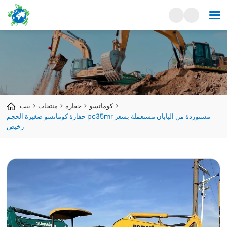
كوماتسو
حفارة
منتجات
بيت
حفارة كوماتسو صغيرة الحجم pc35mr مستوردة من اليابان مستعملة بسعر
رخيص