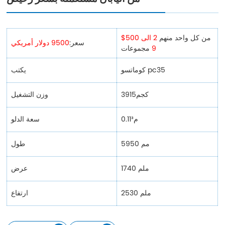
من كل واحد منهم
2 الى
$500
سعر:
9500 دولار أمريكي
9
مجموعات
كوماتسو pc35
يكتب
3915كجم
وزن التشغيل
0.11م³
سعة الدلو
5950 مم
طول
1740 ملم
عرض
2530 ملم
ارتفاع