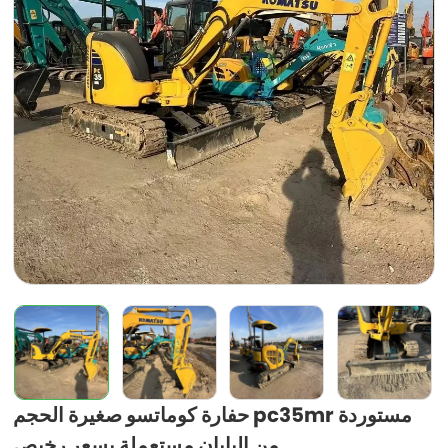
حفارة كوماتسو صغيرة الحجم pc35mr مستوردة
من اليابان مستعملة بسعر رخيص