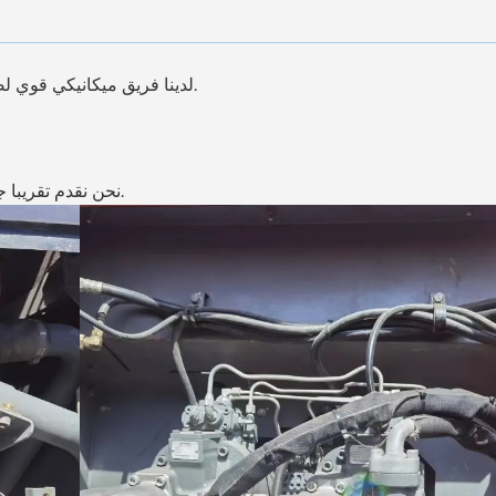
لدينا فريق ميكانيكي قوي لضمان صيانة جميع الآلات بشكل جيد، عالية الجودة، 100% الأصلي.
نحن نقدم تقريبا جميع أنواع آلات البناء المستعملة في حالة جيدة وبأسعار منخفضة.