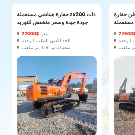
رة مستعملة 20 طن حفارة
حفارة هيتاشي مستعملة zx200 ذات
لة zx200-3 بسعر
جودة جيدة وسعر منخفض للتوريد
منخفض
$22
سعر:
$22000
دة
الحد الأدنى للطلب: 1 وحدة
سعة الدلو: 0.91 متر مكعب