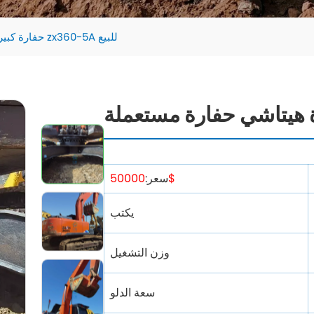
حفارة كبيرة هيتاشي حفارة مستعملة zx360-5A للبيع
50000$
سعر:
يكتب
وزن التشغيل
سعة الدلو