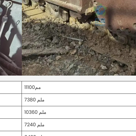
11100مم
7380 ملم
10360 ملم
7240 ملم