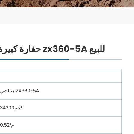
حفارة كبيرة هيتاشي حفارة مستعملة zx360-5A للبيع
هيتاشي ZX360-5A
34200كجم
0.52م³