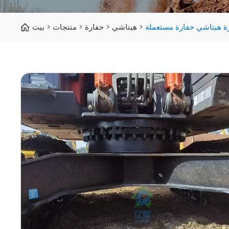
هيتاشي
حفارة
منتجات
بيت