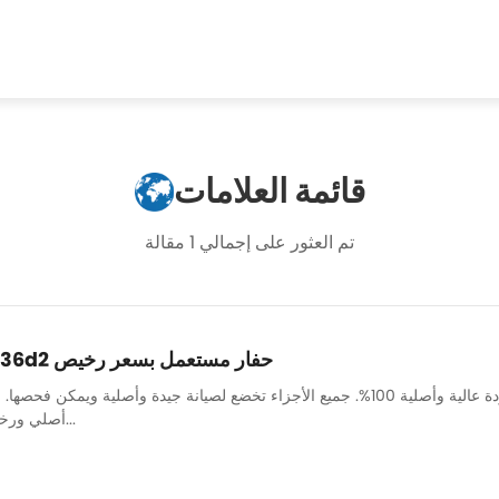
قائمة العلامات
تم العثور على إجمالي 1 مقالة
حفارة مستعملة Cat336d2 حفار مستعمل بسعر رخيص
لدينا فريق ميكانيكي قوي لضمان صيانة جميع الآلات بشكل جيد وجودة عالية وأصلية 100%. جميع الأجزاء تخضع لصيا
أصلي ورخيص وعالي الجودة. قطع غيار...