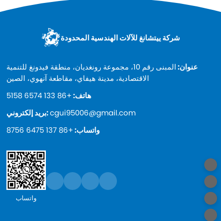
شركة ييتشانغ للآلات الهندسية المحدودة
عنوان:
المبنى رقم 10، مجموعة رونغديان، منطقة فيدونغ للتنمية
الاقتصادية، مدينة هيفاي، مقاطعة آنهوي، الصين
هاتف:
+86 133 6574 5158
cgui95006@gmail.com
بريد إلكتروني:
واتساب:
+86 137 6475 8756
واتساب