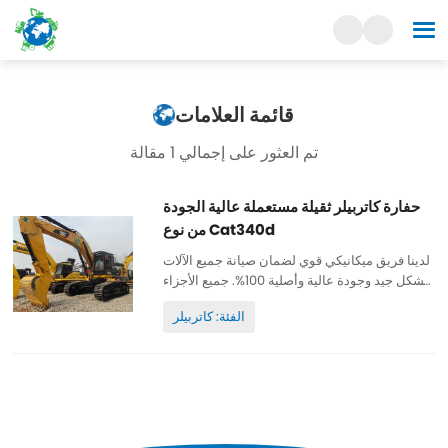
قائمة العلامات
تم العثور على إجمالي 1 مقالة
حفارة كاتربيلر ثقيلة مستعملة عالية الجودة
من نوع Cat340d
لدينا فريق ميكانيكي قوي لضمان صيانة جميع الآلات
بشكل جيد وجودة عالية وأصلية 100%. جميع الأجزاء
تخضع لصيانة جيدة وأصلية ويمكن فحصها. ساعات
الفئة: كاتربيلر
عمل منخفضة وطلاء أصلي ورخيص وعالي الجودة.
قطع غيار...