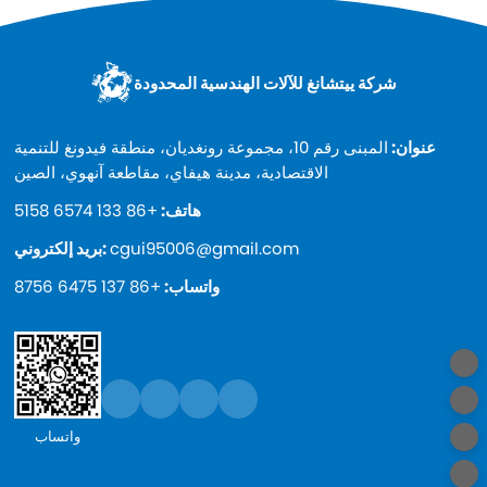
شركة ييتشانغ للآلات الهندسية المحدودة
عنوان:
المبنى رقم 10، مجموعة رونغديان، منطقة فيدونغ للتنمية
الاقتصادية، مدينة هيفاي، مقاطعة آنهوي، الصين
هاتف:
+86 133 6574 5158
cgui95006@gmail.com
بريد إلكتروني:
واتساب:
+86 137 6475 8756
واتساب