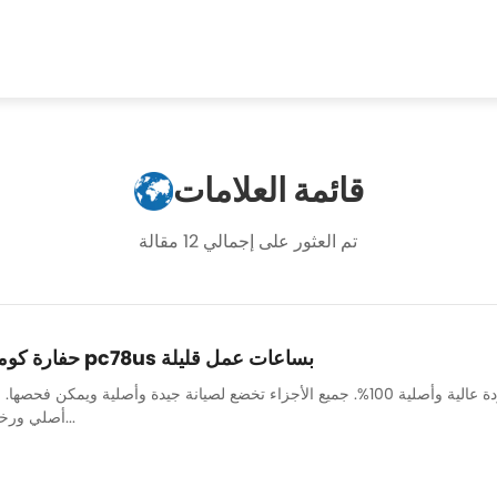
قائمة العلامات
تم العثور على إجمالي 12 مقالة
حفارة كوماتسو صغيرة مستعملة pc78us بساعات عمل قليلة
لدينا فريق ميكانيكي قوي لضمان صيانة جميع الآلات بشكل جيد وجودة عالية وأصلية 100%. جميع الأجزاء تخضع لصيا
أصلي ورخيص وعالي الجودة. قطع غيار...