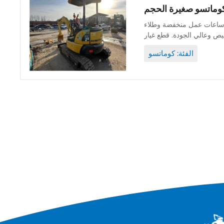
نة جيدة وأصلية ويمكن فحصها. ساعات عمل منخفضة وطلاء
الفئة: كوماتسو