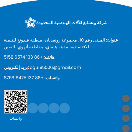
شركة ييتشانغ للآلات الهندسية المحدودة
عنوان:
المبنى رقم 10، مجموعة رونغديان، منطقة فيدونغ للتنمية
الاقتصادية، مدينة هيفاي، مقاطعة آنهوي، الصين
هاتف:
+86 133 6574 5158
cgui95006@gmail.com
بريد إلكتروني:
واتساب:
+86 137 6475 8756
واتساب