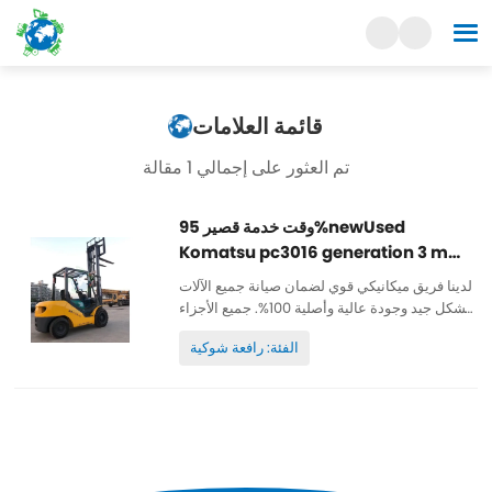
قائمة العلامات
تم العثور على إجمالي 1 مقالة
وقت خدمة قصير 95%newUsed
Komatsu pc3016 generation 3 m
forklift truck
لدينا فريق ميكانيكي قوي لضمان صيانة جميع الآلات
بشكل جيد وجودة عالية وأصلية 100%. جميع الأجزاء
تخضع لصيانة جيدة وأصلية ويمكن فحصها. ساعات
الفئة: رافعة شوكية
عمل منخفضة وطلاء أصلي ورخيص وعالي الجودة.
قطع غيار...