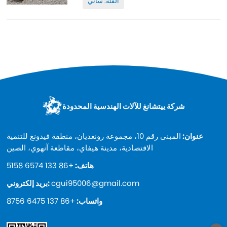
الفئة: ساني
عمل منخفضة وطلاء أصلي ورخيص وعالي الجودة.
قطع غيار...
شركة ييتشانغ للآلات الهندسية المحدودة
عنوان:
المبنى رقم 10، مجموعة رونغديان، منطقة فيدونغ للتنمية
الاقتصادية، مدينة هيفاي، مقاطعة آنهوي، الصين
هاتف:
+86 133 6574 5158
cgui95006@gmail.com
بريد إلكتروني:
واتساب:
+86 137 6475 8756