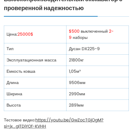
проверенной надежностью
$500
выключенный
2-
Цена:
25000$
9
наборы
Тип
Дусан DX225-9
Эксплуатационная масса
21800кг
Емкость ковша
1,05м³
Длина
9506мм
Ширина
2990мм
Высота
2891мм
Тестовое видео:
https://youtu.be/GwZocTGjOgM?
si=jx_gITDiYOf-KVHH