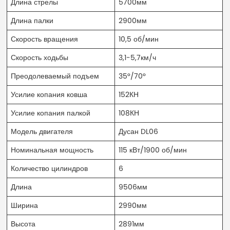
Длина стрелы
5700мм
Длина палки
2900мм
Скорость вращения
10,5 об/мин
Скорость ходьбы
3,1-5,7км/ч
Преодолеваемый подъем
35°/70°
Усилие копания ковша
152КН
Усилие копания палкой
108КН
Модель двигателя
Дусан DL06
Номинальная мощность
115 кВт/1900 об/мин
Количество цилиндров
6
Длина
9506мм
Ширина
2990мм
Высота
2891мм