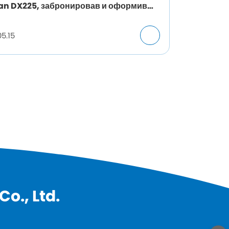
an DX225, забронировав и оформив
варительный заказ
5.15
o., Ltd.