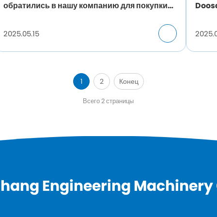
обратились в нашу компанию для покупки
Doos
машин, фотографирование с клиентами,
пред
дружба прежде всего, взаимовыгодное
2025.05.15
2025.0
сотрудничество.
1
2
Конец
Всего 2 страницы
hang Engineering Machinery C