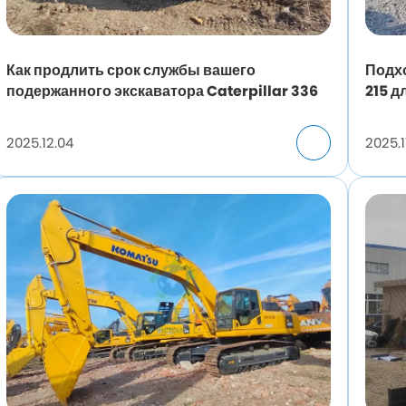
Как продлить срок службы вашего
Подх
подержанного экскаватора Caterpillar 336
215 д
площ
2025.12.04
2025.1