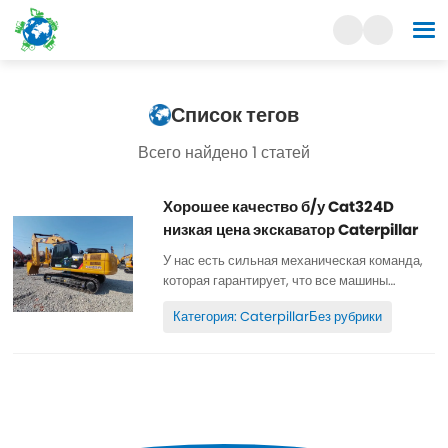
Список тегов
Всего найдено 1 статей
Хорошее качество б/у Cat324D
низкая цена экскаватор Caterpillar
У нас есть сильная механическая команда,
которая гарантирует, что все машины
хорошо обслуживаются, высокого качества,
Категория: CaterpillarБез рубрики
100% оригинал. Все детали хорошо
обслуживаются, оригинальные. могут быть
проверены. Низкий рабочий день,
оригинальная краска, дешевые и
высококачественные. Запасные части...