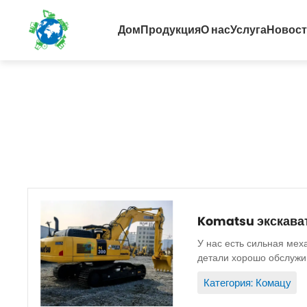
Дом
Продукция
О нас
Услуга
Новос
Komatsu экскават
У нас есть сильная мех
детали хорошо обслужив
Запасные части...
Категория: Комацу