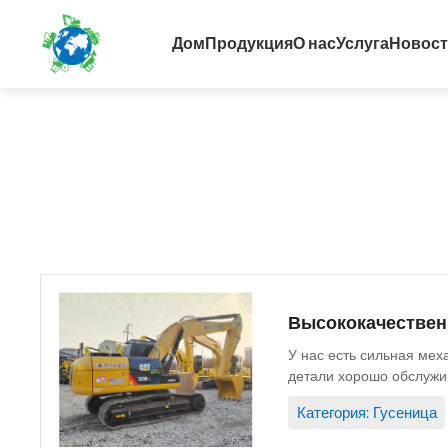
Дом
Продукция
О нас
Услуга
Новос
Высококачественн
У нас есть сильная мех
детали хорошо обслужив
Запасные части...
Категория: Гусеница