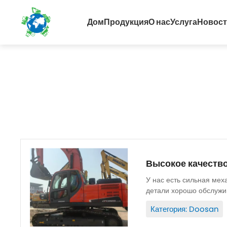
Дом
Продукция
О нас
Услуга
Новос
Высокое качество
У нас есть сильная мех
детали хорошо обслужив
Запасные части...
Категория: Doosan