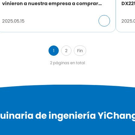
vinieron a nuestra empresa a comprar
DX225
máquinas, tomar fotos con los clientes, la
antic
amistad es lo primero, la cooperación de
2025.05.15
2025.0
beneficio mutuo.
1
2
Fin
2 páginas en total
inaria de ingeniería YiChang 