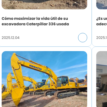
Cómo maximizar la vida útil de su
¿Es u
excavadora Caterpillar 336 usada
adecu
espec
2025.12.04
2025.1