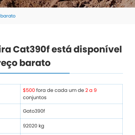
 barato
ra Cat390f está disponível
reço barato
$500
fora de cada um de
2 a 9
conjuntos
Gato390f
92020 kg