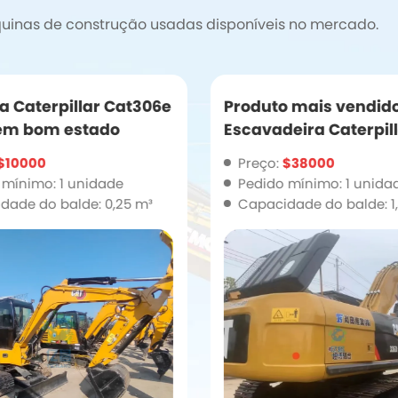
inas de construção usadas disponíveis no mercado.
o mais vendido
Mini escavadeira us
eira Caterpillar
Caterpillar Cat303.5
 usada Cat336d à
estoque com boa qua
$38000
Preço:
$12500
 mínimo: 1 unidade
Pedido mínimo: 1 unida
dade do balde: 1,4 m³
Capacidade do balde: 0