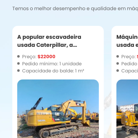
Temos o melhor desempenho e qualidade em máqu
Máquina Caterpillar Cat306e
Produt
usada em bom estado
Escavad
grande
Preço:
$10000
Preço:
venda
Pedido mínimo: 1 unidade
Pedido
Capacidade do balde: 0,25 m³
Capaci