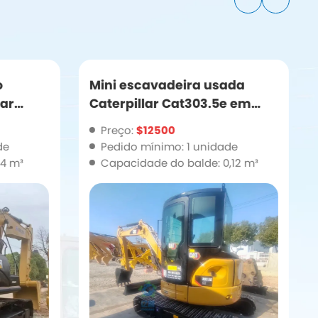
ada
Pintura original Caterpillar
e em
Cat323d2 escavadeira
lidade
usada à venda
Preço:
$16500
de
Pedido mínimo: 1 unidade
,12 m³
Capacidade do balde: 1,19 m³