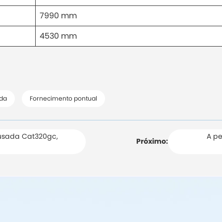
7990 mm
4530 mm
ada
Fornecimento pontual
 usada Cat320gc,
A p
Próximo: