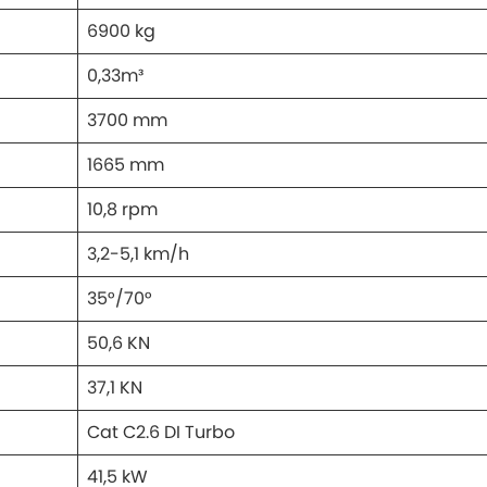
6900 kg
0,33m³
3700 mm
1665 mm
10,8 rpm
3,2-5,1 km/h
35°/70°
50,6 KN
37,1 KN
Cat C2.6 DI Turbo
41,5 kW