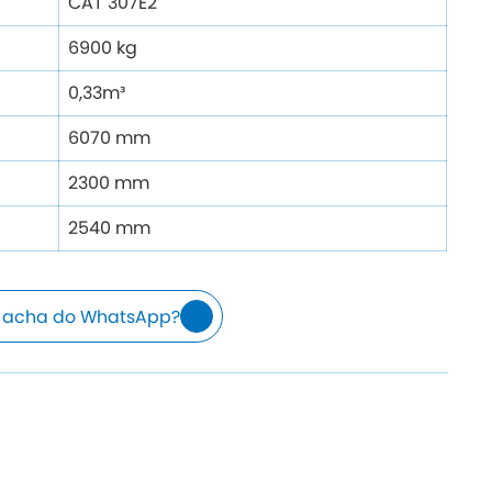
CAT 307E2
6900 kg
0,33m³
6070 mm
2300 mm
2540 mm
 acha do WhatsApp?