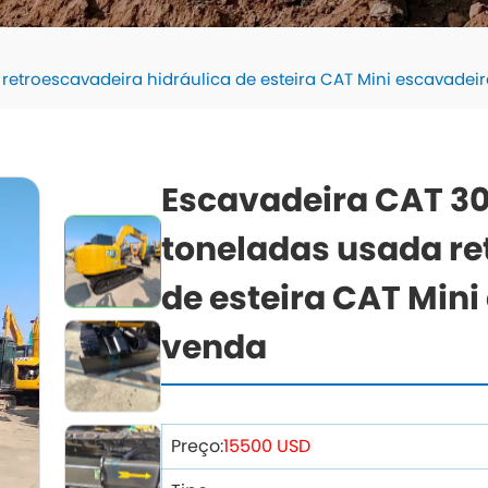
 retroescavadeira hidráulica de esteira CAT Mini escavadei
Escavadeira CAT 307
toneladas usada re
de esteira CAT Mini
venda
Preço:
15500 USD