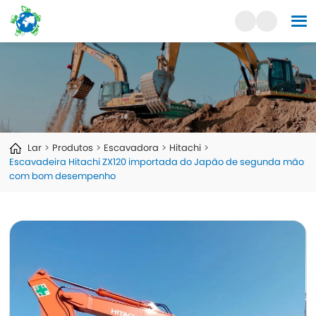
Lar
Produtos
Escavadora
Hitachi
Escavadeira Hitachi ZX120 importada do Japão de segunda mão
com bom desempenho