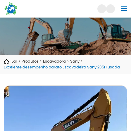
Lar
Produtos
Escavadora
Sany
Excelente desempenho barato Escavadeira Sany 235H usada