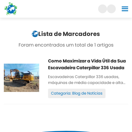
Lista de Marcadores
Foram encontrados um total de 1 artigos
Como Maximizar a Vida Útil da Sua
Escavadeira Caterpillar 336 Usada
Escavadeiras Caterpillar 336 usadas,
máquinas de média capacidade e alta
eficiência, são amplamente utilizadas na
Categoria: Blog de Notícias
construção civil, mineração e outros
setores. No entanto, com o passar dos
anos, o desgaste pode surgir
gradualmente, afetando sua eficiência
de trabalho.