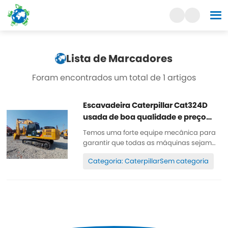
Lista de Marcadores
Foram encontrados um total de 1 artigos
Escavadeira Caterpillar Cat324D
usada de boa qualidade e preço
baixo
Temos uma forte equipe mecânica para
garantir que todas as máquinas sejam
bem conservadas, de alta qualidade,
Categoria: CaterpillarSem categoria
100% original. Todas as peças são bem
conservadas, originais. Podem ser
inspecionadas. Poucas horas de
trabalho, tinta original, barata e de alta
qualidade. Sobressalente...