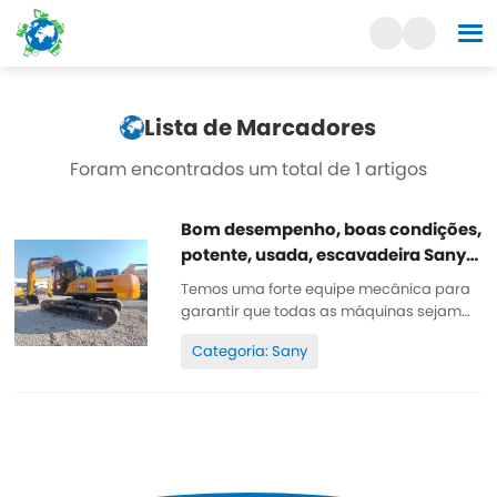
Lista de Marcadores
Foram encontrados um total de 1 artigos
Bom desempenho, boas condições,
potente, usada, escavadeira Sany
365H
Temos uma forte equipe mecânica para
garantir que todas as máquinas sejam
bem conservadas, de alta qualidade,
Categoria: Sany
100% original. Todas as peças são bem
conservadas, originais. Podem ser
inspecionadas. Poucas horas de
trabalho, tinta original, barata e de alta
qualidade. Sobressalente...