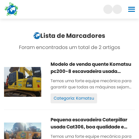
Lista de Marcadores
Foram encontrados um total de 2 artigos
Modelo de venda quente Komatsu
pc200-8 escavadeira usada
importada do Japão
Temos uma forte equipe mecânica para
garantir que todas as máquinas sejam
bem conservadas, de alta qualidade,
Categoria: Komatsu
100% original. Todas as peças são bem
conservadas, originais. Podem ser
inspecionadas. Poucas horas de
trabalho, tinta original, barata e de alta
Pequena escavadeira Caterpillar
qualidade. Sobressalente...
usada Cat306, boa qualidade e
preço barato
Temos uma forte equipe mecânica para