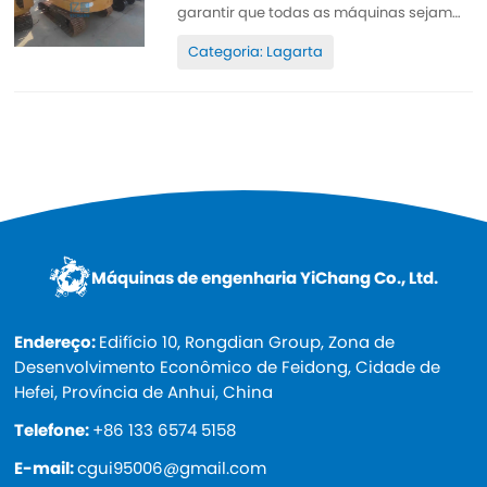
garantir que todas as máquinas sejam
bem conservadas, de alta qualidade,
Categoria: Lagarta
100% original. Todas as peças são bem
conservadas, originais. Podem ser
inspecionadas. Poucas horas de
trabalho, tinta original, barata e de alta
qualidade. Sobressalente...
Máquinas de engenharia YiChang Co., Ltd.
Endereço:
Edifício 10, Rongdian Group, Zona de
Desenvolvimento Econômico de Feidong, Cidade de
Hefei, Província de Anhui, China
Telefone:
+86 133 6574 5158
E-mail:
cgui95006@gmail.com