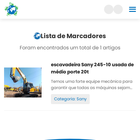
Lista de Marcadores
Foram encontrados um total de 1 artigos
escavadeira Sany 245-10 usada de
médio porte 20t
Temos uma forte equipe mecânica para
garantir que todas as máquinas sejam
bem conservadas, de alta qualidade,
Categoria: Sany
100% original. Todas as peças são bem
conservadas, originais. Podem ser
inspecionadas. Poucas horas de
trabalho, tinta original, barata e de alta
qualidade. Sobressalente...