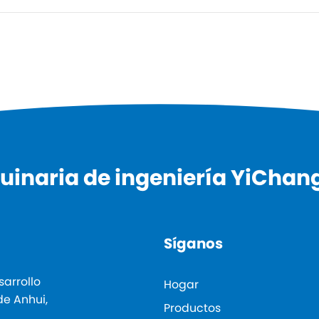
inaria de ingeniería YiChang 
Síganos
sarrollo
Hogar
de Anhui,
Productos