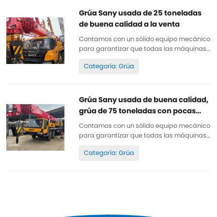
originales. Se pueden inspeccionar. Horas
de trabajo reducidas, pintura original,
Grúa Sany usada de 25 toneladas
baratas y de alta calidad. Repuestos...
de buena calidad a la venta
Contamos con un sólido equipo mecánico
para garantizar que todas las máquinas
estén bien mantenidas, sean de alta
Categoría: Grúa
calidad y originales 100%. Todas las
piezas están bien mantenidas y son
originales. Se pueden inspeccionar. Horas
de trabajo reducidas, pintura original,
Grúa Sany usada de buena calidad,
baratas y de alta calidad. Repuestos...
grúa de 75 toneladas con pocas
horas de trabajo
Contamos con un sólido equipo mecánico
para garantizar que todas las máquinas
estén bien mantenidas, sean de alta
Categoría: Grúa
calidad y originales 100%. Todas las
piezas están bien mantenidas y son
originales. Se pueden inspeccionar. Horas
de trabajo reducidas, pintura original,
baratas y de alta calidad. Repuestos...