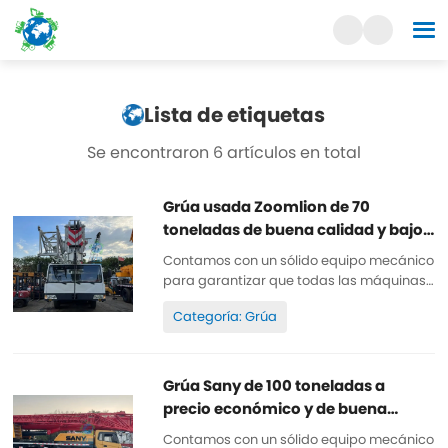
Lista de etiquetas
Se encontraron 6 artículos en total
Grúa usada Zoomlion de 70
toneladas de buena calidad y bajo
precio
Contamos con un sólido equipo mecánico
para garantizar que todas las máquinas
estén bien mantenidas, sean de alta
Categoría: Grúa
calidad y originales 100%. Todas las
piezas están bien mantenidas y son
originales. Se pueden inspeccionar. Horas
de trabajo reducidas, pintura original,
Grúa Sany de 100 toneladas a
baratas y de alta calidad. Repuestos...
precio económico y de buena
calidad a la venta
Contamos con un sólido equipo mecánico