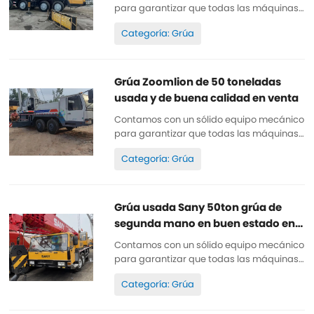
para garantizar que todas las máquinas
estén bien mantenidas, sean de alta
Categoría: Grúa
calidad y originales 100%. Todas las
piezas están bien mantenidas y son
originales. Se pueden inspeccionar. Horas
de trabajo reducidas, pintura original,
Grúa Zoomlion de 50 toneladas
baratas y de alta calidad. Repuestos...
usada y de buena calidad en venta
Contamos con un sólido equipo mecánico
para garantizar que todas las máquinas
estén bien mantenidas, sean de alta
Categoría: Grúa
calidad y originales 100%. Todas las
piezas están bien mantenidas y son
originales. Se pueden inspeccionar. Horas
de trabajo reducidas, pintura original,
Grúa usada Sany 50ton grúa de
baratas y de alta calidad. Repuestos...
segunda mano en buen estado en
venta
Contamos con un sólido equipo mecánico
para garantizar que todas las máquinas
estén bien mantenidas, sean de alta
Categoría: Grúa
calidad y originales 100%. Todas las
piezas están bien mantenidas y son