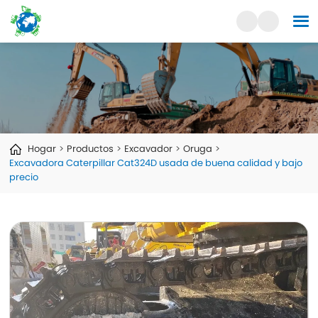
Hogar
Productos
Excavador
Oruga
Excavadora Caterpillar Cat324D usada de buena calidad y bajo
precio