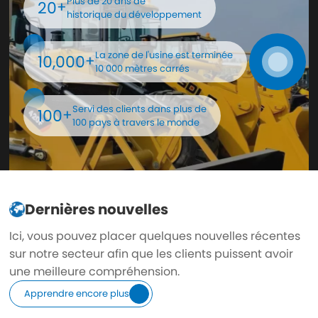
Plus de 20 ans de
20
+
historique du développement
La zone de l'usine est terminée
10,000
+
10 000 mètres carrés
Servi des clients dans plus de
100
+
100 pays à travers le monde
Dernières nouvelles
Ici, vous pouvez placer quelques nouvelles récentes
sur notre secteur afin que les clients puissent avoir
une meilleure compréhension.
Apprendre encore plus