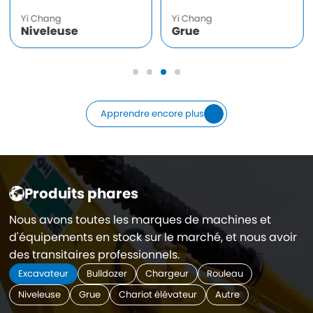
Yi Chang
Yi Chang
Niveleuse
Grue
Apprendre encore plus
Produits phares
Nous avons toutes les marques de machines et
d'équipements en stock sur le marché, et nous
avoir
des transitaires professionnels.
Excavateur
Bulldozer
Chargeur
Rouleau
Niveleuse
Grue
Chariot élévateur
Autre