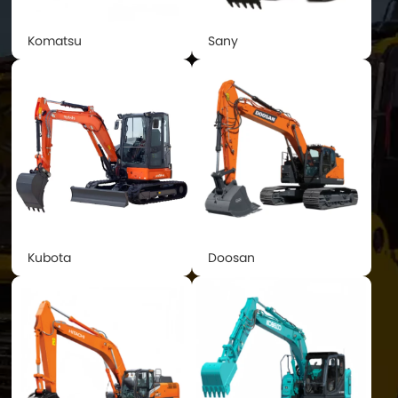
Komatsu
Sany
Kubota
Doosan