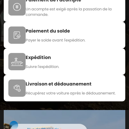
Un acompte est exigé après la passation de la
commande.
Paiement du solde
Payer le solde avant l'expédition.
Expédition
Suivre l'expédition.
Livraison et dédouanement
Récupérez votre voiture après le dédouanement.