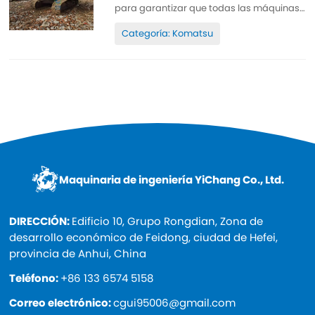
para garantizar que todas las máquinas
estén bien mantenidas, sean de alta
Categoría: Komatsu
calidad y originales 100%. Todas las
piezas están bien mantenidas y son
originales. Se pueden inspeccionar. Horas
de trabajo reducidas, pintura original,
baratas y de alta calidad. Repuestos...
Maquinaria de ingeniería YiChang Co., Ltd.
DIRECCIÓN:
Edificio 10, Grupo Rongdian, Zona de
desarrollo económico de Feidong, ciudad de Hefei,
provincia de Anhui, China
Teléfono:
+86 133 6574 5158
Correo electrónico:
cgui95006@gmail.com