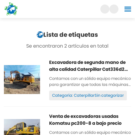
Lista de etiquetas
Se encontraron 2 artículos en total
Excavadora de segunda mano de
alta calidad Caterpillar Cat336d2
en stock
Contamos con un sólido equipo mecánico
para garantizar que todas las máquinas
estén bien mantenidas, sean de alta
Categoría: CaterpillarSin categorizar
calidad y originales 100%. Todas las
piezas están bien mantenidas y son
originales. Se pueden inspeccionar. Horas
de trabajo reducidas, pintura original,
Venta de excavadoras usadas
baratas y de alta calidad. Repuestos...
Komatsu pc200-8 a bajo precio
Contamos con un sólido equipo mecánico