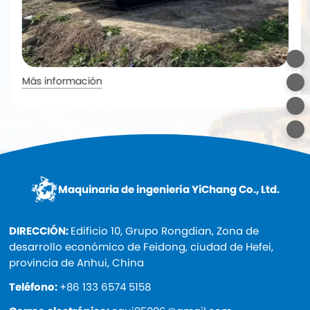
Más información
Maquinaria de ingeniería YiChang Co., Ltd.
DIRECCIÓN:
Edificio 10, Grupo Rongdian, Zona de
desarrollo económico de Feidong, ciudad de Hefei,
provincia de Anhui, China
Teléfono:
+86 133 6574 5158