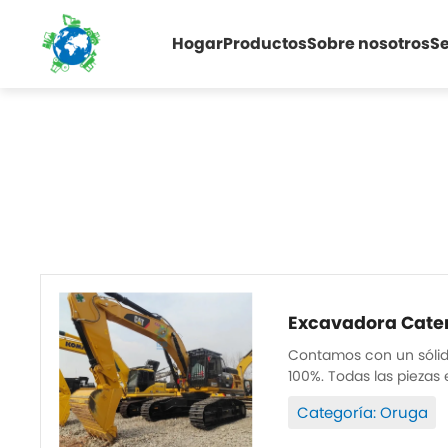
Hogar
Productos
Sobre nosotros
Se
Excavadora Cater
Contamos con un sólido
100%. Todas las piezas 
de alta calidad. Repuest
Categoría: Oruga