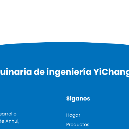
inaria de ingeniería YiChang 
Síganos
sarrollo
Hogar
de Anhui,
Productos