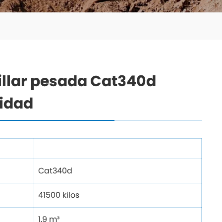
llar pesada Cat340d
lidad
Cat340d
41500 kilos
1,9 m³