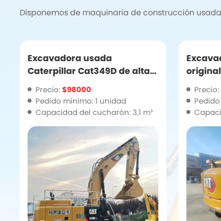
Disponemos de maquinaria de construcción usada d
Excavadora usada
Excava
Caterpillar Cat349D de alta
origina
calidad y en buen estado
pocas h
Precio:
$98000
Precio:
excavad
Pedido mínimo: 1 unidad
Pedido
usada, 
Capacidad del cucharón: 3,1 m³
Capaci