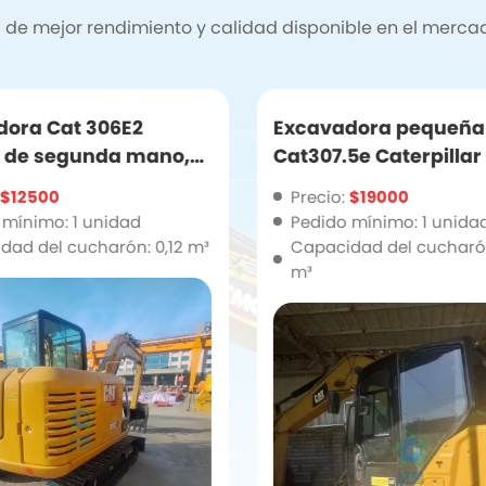
e mejor rendimiento y calidad disponible en el merca
dora Cat 306E2
Excavadora pequeña
l de segunda mano,
Cat307.5e Caterpillar
oras de trabajo,
buen rendimiento en
$12500
Precio:
$19000
ora de 6 toneladas
excavación
 mínimo: 1 unidad
Pedido mínimo: 1 unida
venta caliente
dad del cucharón: 0,12 m³
Capacidad del cucharón
m³