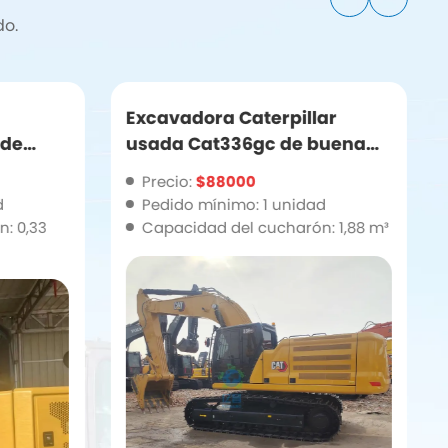
do.
Excavadora Caterpillar
 de
usada Cat336gc de buena
calidad, excavadora de
Precio:
$88000
segunda mano en venta
d
Pedido mínimo: 1 unidad
: 0,33
Capacidad del cucharón: 1,88 m³