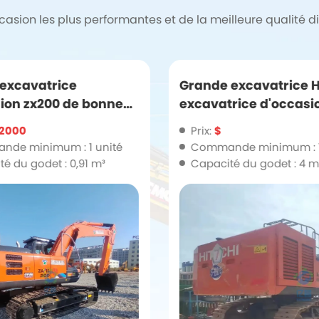
sion les plus performantes et de la meilleure qualité di
 excavatrice
Grande excavatrice H
ion zx200 de bonne
excavatrice d'occasi
 à bas prix pour
zx690 à prix pas cher
2000
Prix:
$
ovisionnement
de minimum : 1 unité
Commande minimum : 1
é du godet : 0,91 m³
Capacité du godet : 4 m