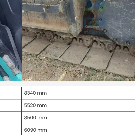
8340 mm
5520 mm
8500 mm
6090 mm