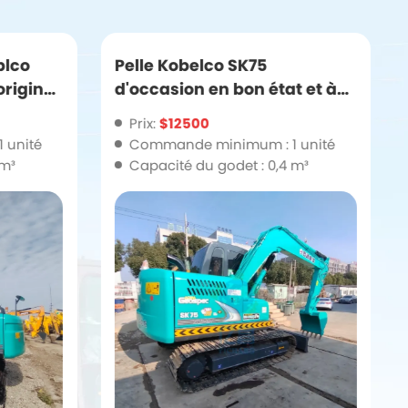
blco
Pelle Kobelco SK75
origine
d'occasion en bon état et à
prix élevé
Prix:
$12500
 unité
Commande minimum : 1 unité
 m³
Capacité du godet : 0,4 m³