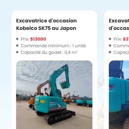
Excavatrice d'occasion
Excava
Kobelco SK75 au Japon
d'occas
de 30 t
Prix:
$13000
Prix:
$3
qualité
Commande minimum : 1 unité
Comman
Capacité du godet : 0,4 m³
Capacit