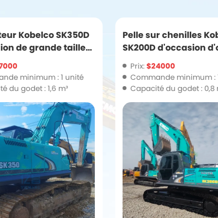
teur Kobelco SK350D
Pelle sur chenilles Ko
ion de grande taille
SK200D d'occasion d'
onnes de haute
japonaise
7000
Prix:
$24000
de minimum : 1 unité
Commande minimum : 1
é du godet : 1,6 m³
Capacité du godet : 0,8