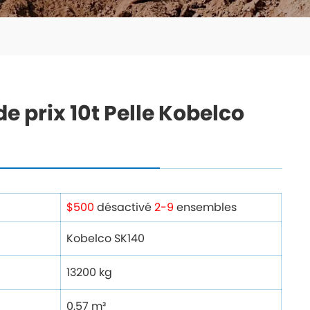
 prix 10t Pelle Kobelco
$500
désactivé
2-9
ensembles
Kobelco SK140
13200 kg
0,57 m³