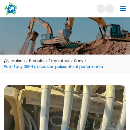
Maison
Produits
Excavateur
Sany
Pelle Sany 650H d'occasion puissante et performante