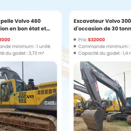
pelle Volvo 460
Excavateur Volvo 30
ion en bon état et
d'occasion de 30 ton
nte
performant et durabl
1000
Prix:
$32000
de minimum : 1 unité
Commande minimum : 1
é du godet : 3,73 m³
Capacité du godet : 1,4 