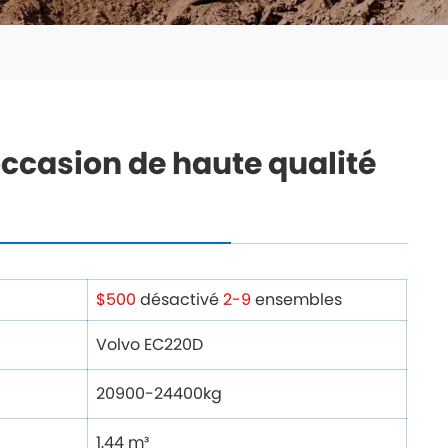
occasion de haute qualité
$500
désactivé
2-9
ensembles
Volvo EC220D
20900-24400kg
1,44 m³