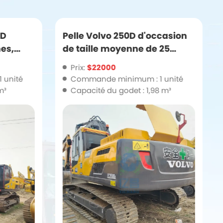
0D
Pelle Volvo 250D d'occasion
nes,
de taille moyenne de 25
e
tonnes à prix réduit
Prix:
$22000
 unité
Commande minimum : 1 unité
m³
Capacité du godet : 1,98 m³