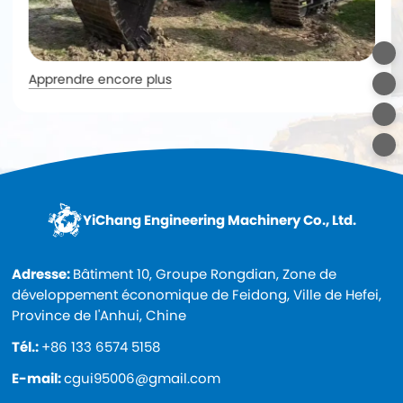
Apprendre encore plus
YiChang Engineering Machinery Co., Ltd.
Adresse:
Bâtiment 10, Groupe Rongdian, Zone de
développement économique de Feidong, Ville de Hefei,
Province de l'Anhui, Chine
Tél.:
+86 133 6574 5158
E-mail:
cgui95006@gmail.com