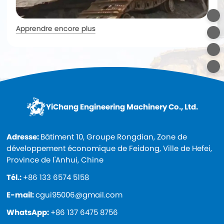
Apprendre encore plus
YiChang Engineering Machinery Co., Ltd.
Adresse:
Bâtiment 10, Groupe Rongdian, Zone de
développement économique de Feidong, Ville de Hefei,
Province de l'Anhui, Chine
Tél.:
+86 133 6574 5158
E-mail:
cgui95006@gmail.com
WhatsApp:
+86 137 6475 8756