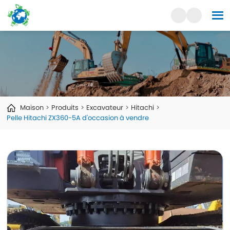
Maison
Produits
Excavateur
Hitachi
Pelle Hitachi ZX360-5A d'occasion à vendre